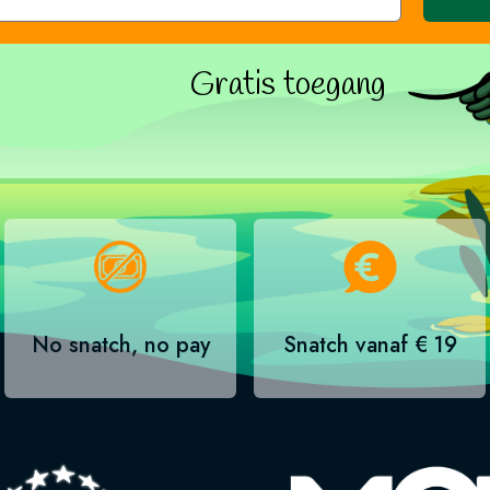
Gratis toegang
No snatch, no pay
Snatch vanaf € 19