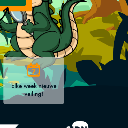
Elke week nieuwe
veiling!