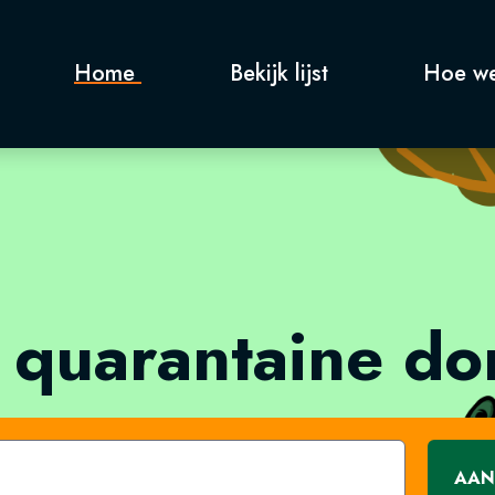
Home
Bekijk lijst
Hoe we
 quarantaine d
AAN