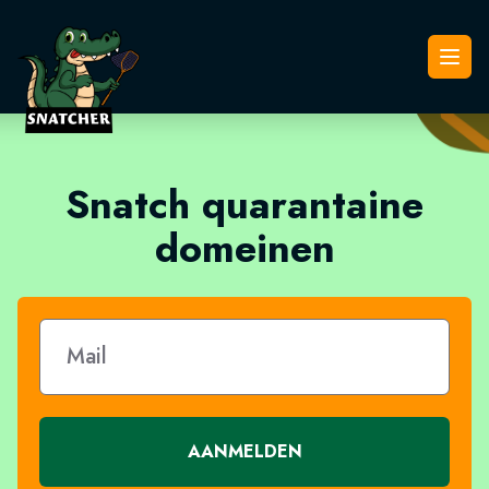
Snatcher
Open
Snatch quarantaine
domeinen
AANMELDEN