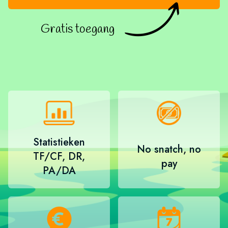
Gratis toegang
Statistieken
No snatch, no
TF/CF, DR,
pay
PA/DA