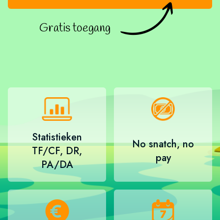
Gratis toegang
Statistieken
No snatch, no
TF/CF, DR,
pay
PA/DA