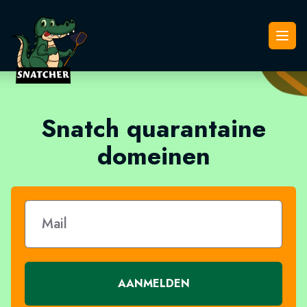
Snatcher
Open
Snatch quarantaine
domeinen
AANMELDEN