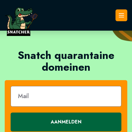
Snatcher
Open
Snatch quarantaine
domeinen
AANMELDEN