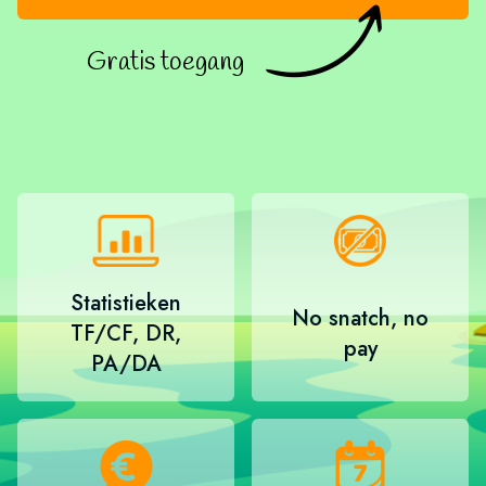
Gratis toegang
Statistieken
No snatch, no
TF/CF, DR,
pay
PA/DA