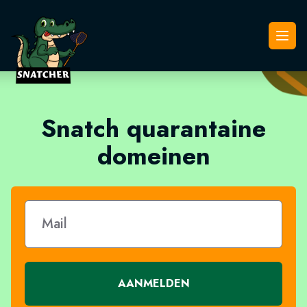
Snatcher
Open
Snatch quarantaine
domeinen
AANMELDEN