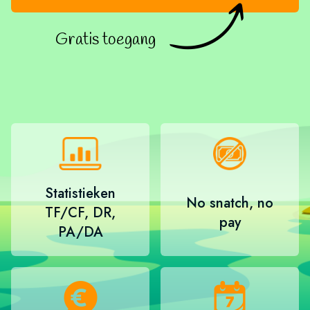
Gratis toegang
Statistieken
No snatch, no
TF/CF, DR,
pay
PA/DA