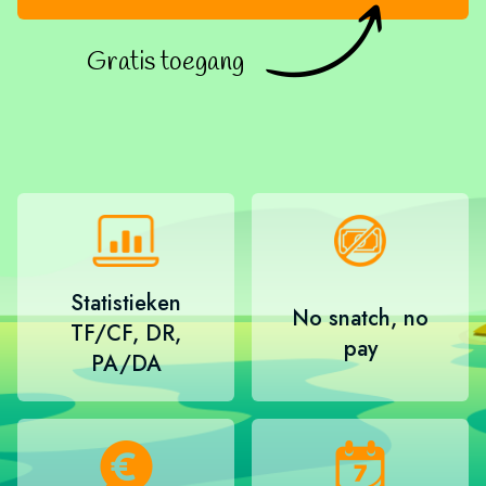
Gratis toegang
Statistieken
No snatch, no
TF/CF, DR,
pay
PA/DA