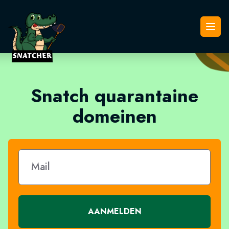
Snatcher
Open
Snatch quarantaine
domeinen
AANMELDEN