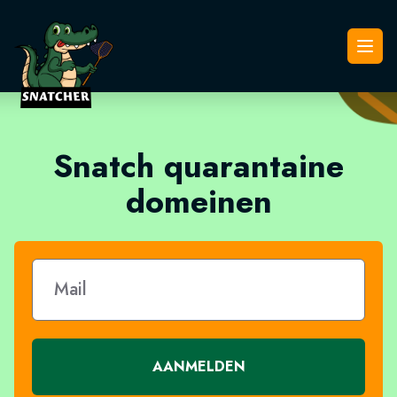
Snatcher
Open
Snatch quarantaine
domeinen
AANMELDEN