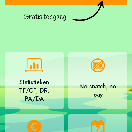
Gratis toegang
Statistieken
No snatch, no
TF/CF, DR,
pay
PA/DA