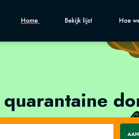
Home
Bekijk lijst
Hoe we
 quarantaine d
AAN