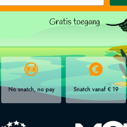
Gratis toegang
No snatch, no pay
Snatch vanaf € 19