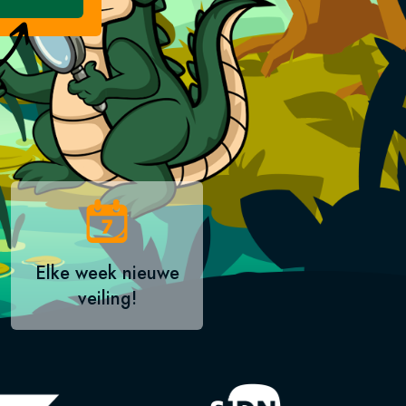
Elke week nieuwe
veiling!