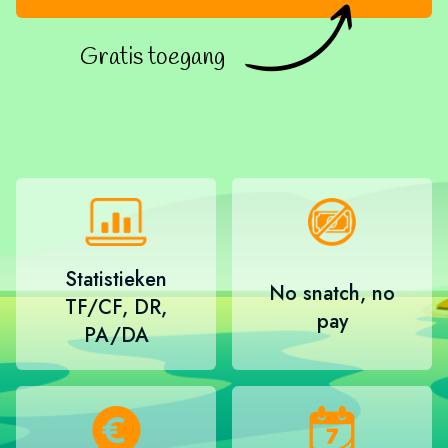
Gratis toegang
Statistieken
No snatch, no
TF/CF, DR,
pay
PA/DA