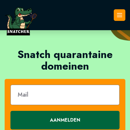
Snatcher
Open
Snatch quarantaine
domeinen
AANMELDEN