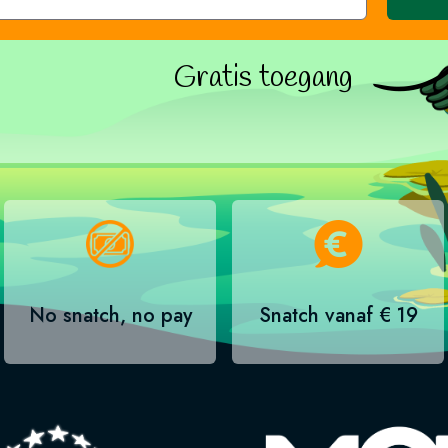
Gratis toegang
No snatch, no pay
Snatch vanaf € 19