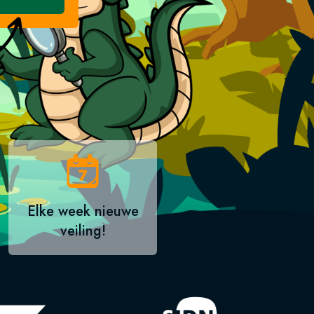
Elke week nieuwe
veiling!