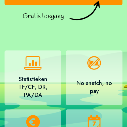
Gratis toegang
Statistieken
No snatch, no
TF/CF, DR,
pay
PA/DA