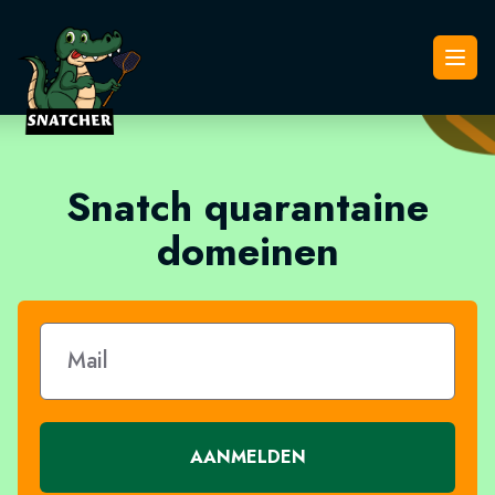
Snatcher
Open
Snatch quarantaine
domeinen
AANMELDEN