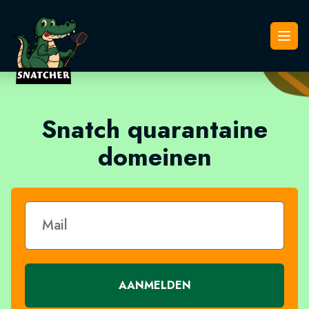
Snatcher
Open
Snatch quarantaine
domeinen
AANMELDEN