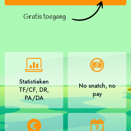
Gratis toegang
Statistieken
No snatch, no
TF/CF, DR,
pay
PA/DA