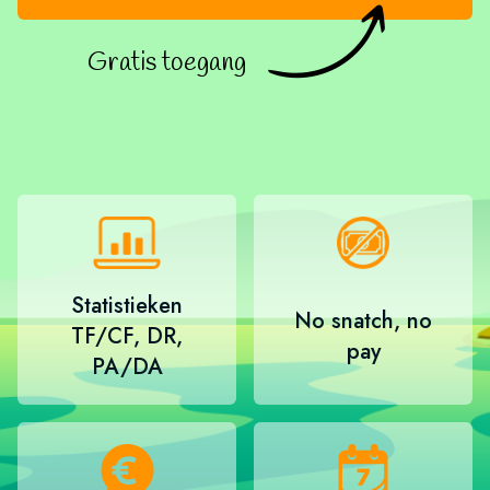
Gratis toegang
Statistieken
No snatch, no
TF/CF, DR,
pay
PA/DA