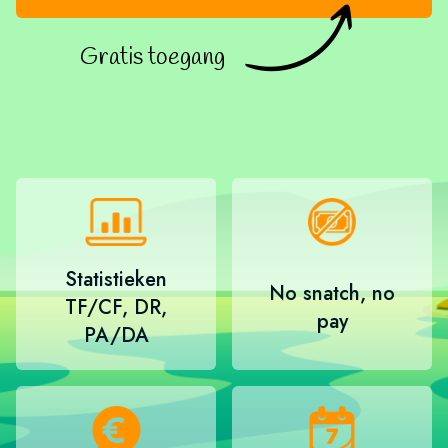
Gratis toegang
Statistieken
No snatch, no
TF/CF, DR,
pay
PA/DA