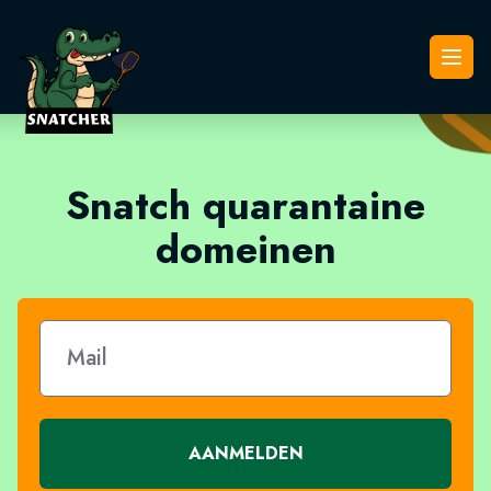
Snatcher
Open
Snatch quarantaine
domeinen
AANMELDEN