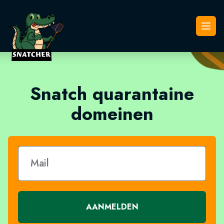
Snatcher
Open
Snatch quarantaine
domeinen
AANMELDEN