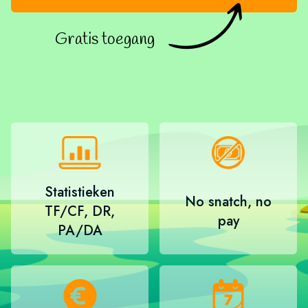
Gratis toegang
Statistieken
No snatch, no
TF/CF, DR,
pay
PA/DA