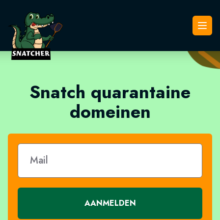
Snatcher
Open
Snatch quarantaine
domeinen
AANMELDEN