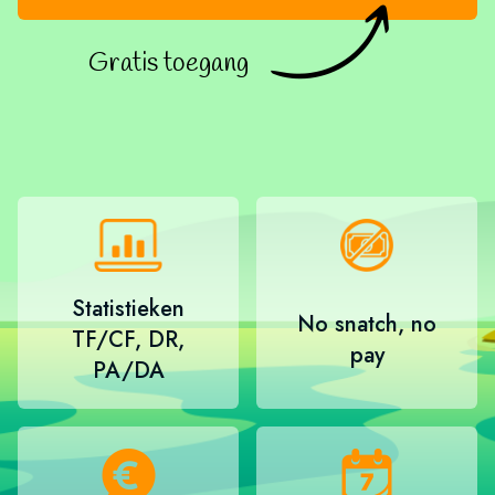
Gratis toegang
Statistieken
No snatch, no
TF/CF, DR,
pay
PA/DA