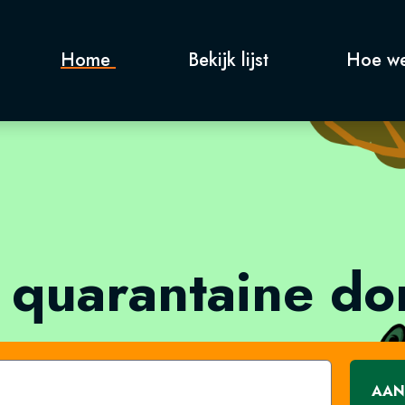
Home
Bekijk lijst
Hoe we
 quarantaine d
AAN