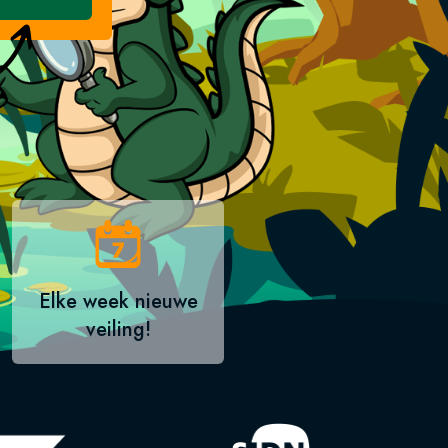
Elke week nieuwe
veiling!