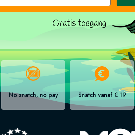
Gratis toegang
No snatch, no pay
Snatch vanaf € 19